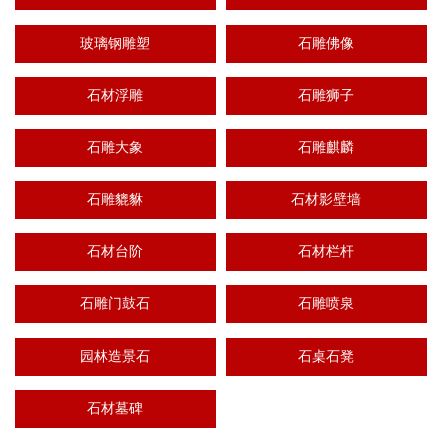
玻璃钢雕塑
石雕佛像
石材浮雕
石雕狮子
石雕大象
石雕麒麟
石雕貔貅
石材影壁墙
石材台阶
石材栏杆
石雕门鼓石
石雕喷泉
园林造景石
石桌石凳
石材墓碑