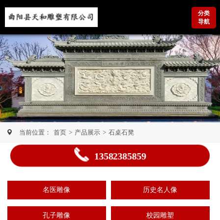
分类
导航
当前位置：
首页
>
产品展示
>
石桌石凳
13582385859
名医雕像
历史名人像
孔子雕像
校园雕塑