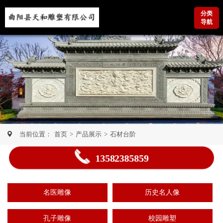
分类
导航
当前位置：
首页
>
产品展示
>
石材台阶
13582385859
名医雕像
历史名人像
孔子雕像
校园雕塑