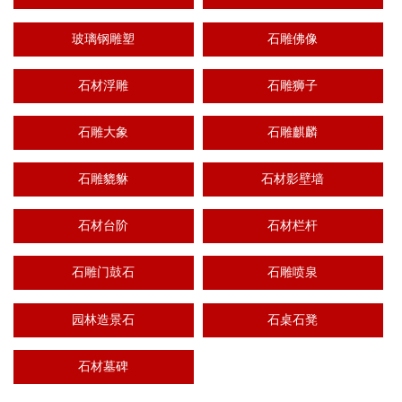
玻璃钢雕塑
石雕佛像
石材浮雕
石雕狮子
石雕大象
石雕麒麟
石雕貔貅
石材影壁墙
石材台阶
石材栏杆
石雕门鼓石
石雕喷泉
园林造景石
石桌石凳
石材墓碑