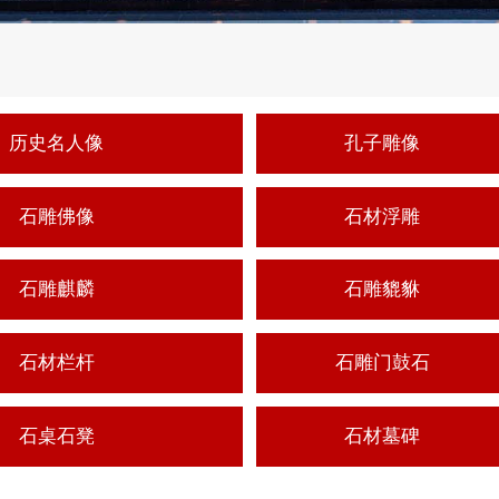
历史名人像
孔子雕像
石雕佛像
石材浮雕
石雕麒麟
石雕貔貅
石材栏杆
石雕门鼓石
石桌石凳
石材墓碑