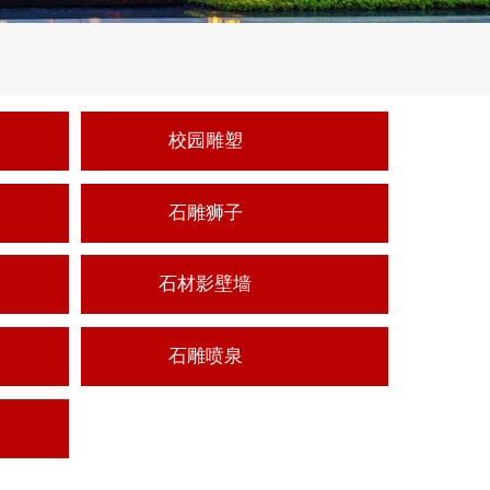
校园雕塑
石雕狮子
石材影壁墙
石雕喷泉