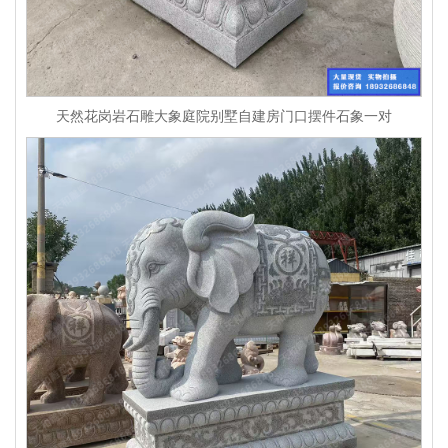
天然花岗岩石雕大象庭院别墅自建房门口摆件石象一对