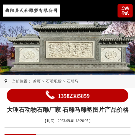
分类
导航
当前位置：
首页
>
石雕现货
>
石雕马
13582385859
大理石动物石雕厂家 石雕马雕塑图片产品价格
[ 时间：2023-09-01 18:26:07 ]