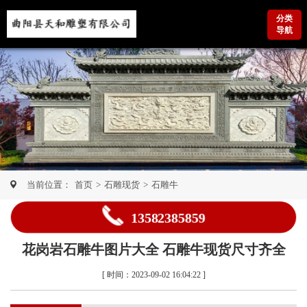
分类
导航
当前位置：
首页
>
石雕现货
>
石雕牛
13582385859
花岗岩石雕牛图片大全 石雕牛现货尺寸齐全
[ 时间：2023-09-02 16:04:22 ]