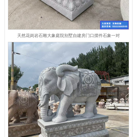
天然花岗岩石雕大象庭院别墅自建房门口摆件石象一对