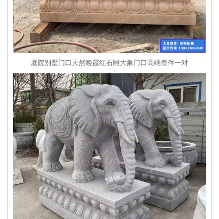
庭院别墅门口天然晚霞红石雕大象门口高端摆件一对