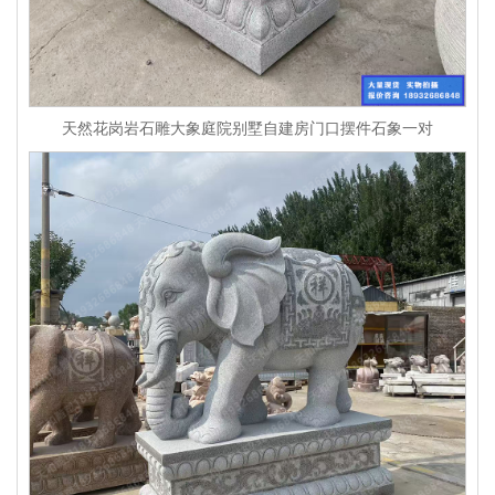
天然花岗岩石雕大象庭院别墅自建房门口摆件石象一对