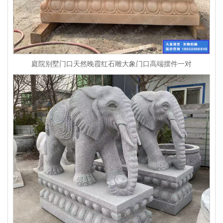
庭院别墅门口天然晚霞红石雕大象门口高端摆件一对