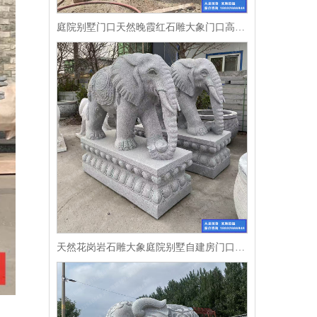
庭院别墅门口天然晚霞红石雕大象门口高端摆件一对
天然花岗岩石雕大象庭院别墅自建房门口摆件石象一对